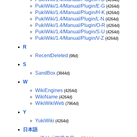
PukiWiki/1.4/Manual/Plugin/E-G
(4264d)
PukiWiki/1.4/Manual/Plugin/H-K
(4264d)
PukiWiki/1.4/Manual/Plugin/L-N
(4264d)
PukiWiki/1.4/Manual/Plugin/O-R
(4264d)
PukiWiki/1.4/Manual/Plugin/S-U
(4264d)
PukiWiki/1.4/Manual/Plugin/V-Z
(4264d)
R
RecentDeleted
(98d)
S
SandBox
(3844d)
W
WikiEngines
(4264d)
WikiName
(4264d)
WikiWikiWeb
(7964d)
Y
YukiWiki
(4264d)
日本語