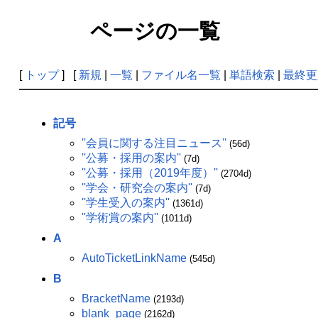
ページの一覧
[
トップ
] [
新規
|
一覧
|
ファイル名一覧
|
単語検索
|
最終更
記号
''会員に関する注目ニュース''
(56d)
''公募・採用の案内''
(7d)
''公募・採用（2019年度）''
(2704d)
''学会・研究会の案内''
(7d)
''学生受入の案内''
(1361d)
''学術賞の案内''
(1011d)
A
AutoTicketLinkName
(545d)
B
BracketName
(2193d)
blank_page
(2162d)