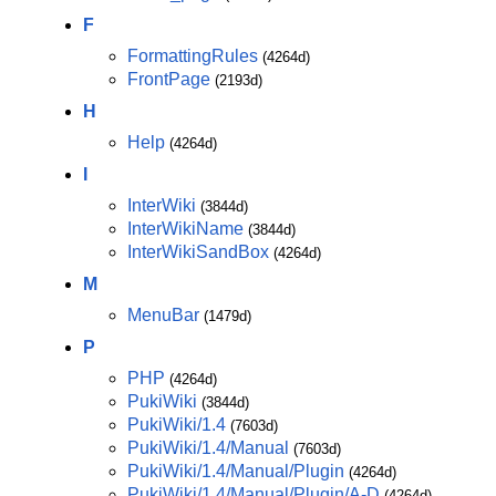
F
FormattingRules
(4264d)
FrontPage
(2193d)
H
Help
(4264d)
I
InterWiki
(3844d)
InterWikiName
(3844d)
InterWikiSandBox
(4264d)
M
MenuBar
(1479d)
P
PHP
(4264d)
PukiWiki
(3844d)
PukiWiki/1.4
(7603d)
PukiWiki/1.4/Manual
(7603d)
PukiWiki/1.4/Manual/Plugin
(4264d)
PukiWiki/1.4/Manual/Plugin/A-D
(4264d)