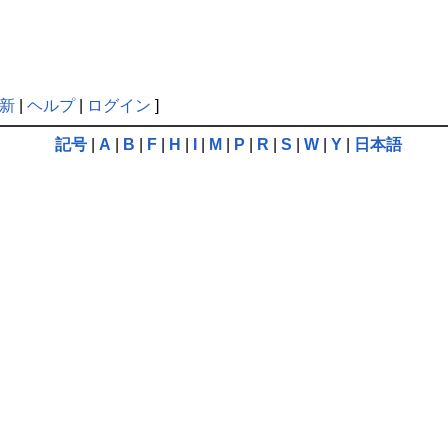
新
|
ヘルプ
|
ログイン
]
記号
|
A
|
B
|
F
|
H
|
I
|
M
|
P
|
R
|
S
|
W
|
Y
|
日本語